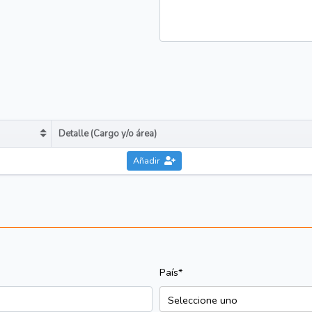
Detalle (Cargo y/o área)
re completo in descending order
Sort table by Detalle (
Añadir
País*