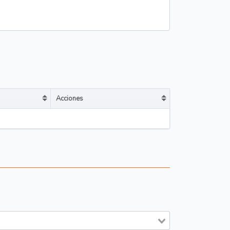
Acciones
Cargo y/o área) in descending order
Sort table by Acciones in descending or